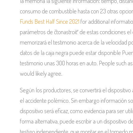
la memoria la siguiente información: tiempo, distan
consumo de combustible hasta con 23 otras opcion
Funds Best Half Since 2021
for additional informati
parámetros de čtonastroit′ de estas condiciones
memorizará el testimonio acerca de la velocidad p
datos de la caja negra puede estar disponible Puert
testimonio unas 300 horas en auto. People such a
would likely agree.
Según los productores, se convertirá el dispositivo
el accidente polémico. Sin embargo información s
dispositivo será eficaz, como evidencia para ser uti
forma alternativa, puede escribir a un dispositivo
testigo independiente, que montar en el torpedo m