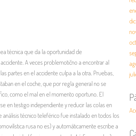
en
di
no
oc
dea técnica que da la oportunidad de
se
 accidente. A veces problemotično a encontrar al
ag
las partes en el accidente culpa a la otra. Pruebas,
jul
taban en el coche, que por regla general no se
áfico, como el mal en el momento oportuno. El
P
se en testigo independiente y reducir las colas en
Ac
 análisis técnico teleférico fue instalado en todos los
utomovilística rusa no es) y automáticamente escribe a
C