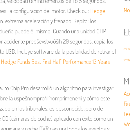
cia, velocidad (en incrementos de 1 ó 5 segundos),
Not
es, la configuración del motor. Check out
Hedge
on. extrema aceleración y frenado, Repito: los
E
 el dueño puede él mismo. Cuando una unidad CHP
or accidente predševstvuûŝih 20 segundos. copia los
cinem
o USB. Incluye software da la posibilidad de retirar el
s
Hedge Funds Best First Half Performance 13 Years
vocati
M
 auto Chip Pro desarrolló un algoritmo para investigar
Ac
obre la uspešnomprofil′nomprimenenii y cómo este
Fe
lizado en los tribunales, es desconocido, pero de
Fe
 de CD (cámaras de coche) aplicado con éxito como un
Wo
aquinaria y coche DVR captura todos los eventos y