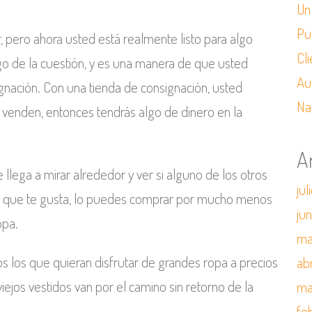
Un
Pu
, pero ahora usted está realmente listo para algo
Cl
o de la cuestión, y es una manera de que usted
Au
gnación. Con una tienda de consignación, usted
Na
lo venden, entonces tendrás algo de dinero en la
A
e llega a mirar alrededor y ver si alguno de los otros
jul
o que te gusta, lo puedes comprar por mucho menos
ju
opa.
ma
s los que quieran disfrutar de grandes ropa a precios
ab
iejos vestidos van por el camino sin retorno de la
ma
fe