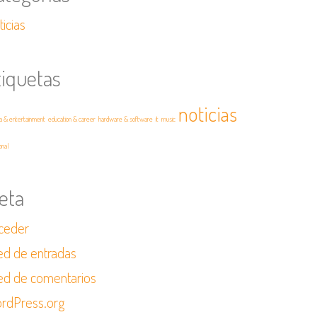
icias
tiquetas
noticias
a & entertainment
education & career
hardware & software
it
music
onal
eta
ceder
ed de entradas
ed de comentarios
rdPress.org