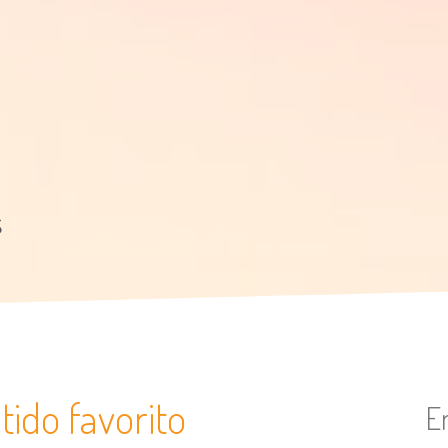
s
tido favorito
E