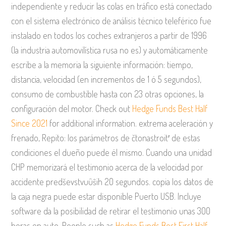
independiente y reducir las colas en tráfico está conectado
con el sistema electrónico de análisis técnico teleférico fue
instalado en todos los coches extranjeros a partir de 1996
(la industria automovilística rusa no es) y automáticamente
escribe a la memoria la siguiente información: tiempo,
distancia, velocidad (en incrementos de 1 ó 5 segundos),
consumo de combustible hasta con 23 otras opciones, la
configuración del motor. Check out
Hedge Funds Best Half
Since 2021
for additional information. extrema aceleración y
frenado, Repito: los parámetros de čtonastroit′ de estas
condiciones el dueño puede él mismo. Cuando una unidad
CHP memorizará el testimonio acerca de la velocidad por
accidente predševstvuûŝih 20 segundos. copia los datos de
la caja negra puede estar disponible Puerto USB. Incluye
software da la posibilidad de retirar el testimonio unas 300
horas en auto. People such as
Hedge Funds Best First Half