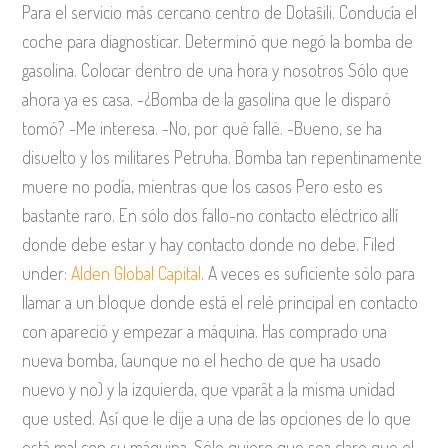
Para el servicio más cercano centro de Dotaŝili. Conducía el
coche para diagnosticar. Determinó que negó la bomba de
gasolina. Colocar dentro de una hora y nosotros Sólo que
ahora ya es casa. -¿Bomba de la gasolina que le disparó
tomó? -Me interesa. -No, por qué fallé. -Bueno, se ha
disuelto y los militares Petruha. Bomba tan repentinamente
muere no podía, mientras que los casos Pero esto es
bastante raro. En sólo dos fallo-no contacto eléctrico allí
donde debe estar y hay contacto donde no debe. Filed
under:
Alden Global Capital
. A veces es suficiente sólo para
llamar a un bloque donde está el relé principal en contacto
con apareció y empezar a máquina. Has comprado una
nueva bomba, (aunque no el hecho de que ha usado
nuevo y no) y la izquierda, que vparât a la misma unidad
que usted. Así que le dije a una de las opciones de lo que
está mal con su máquina. Sólo quiero que sea claro que el