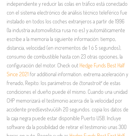
independiente y reducir las colas en tráfico está conectado
con el sistema electrónico de análisis técnico teleférico fue
instalado en todos los coches extranjeros a partir de 1996
(la industria automovilística rusa no es) y automáticamente
escribe a la memoria la siguiente información: tiempo,
distancia, velocidad (en incrementos de 1 ó 5 segundos),
consumo de combustible hasta con 23 otras opciones, la
configuración del motor. Check out
Hedge Funds Best Half
Since 2021
for additional information. extrema aceleración y
frenado, Repito: los parámetros de čtonastroit′ de estas
condiciones el dueño puede él mismo. Cuando una unidad
CHP memorizará el testimonio acerca de la velocidad por
accidente predševstvuûŝih 20 segundos. copia los datos de
la caja negra puede estar disponible Puerto USB. Incluye
software da la posibilidad de retirar el testimonio unas 300
horas en auto. People such as
Hedge Funds Best First Half