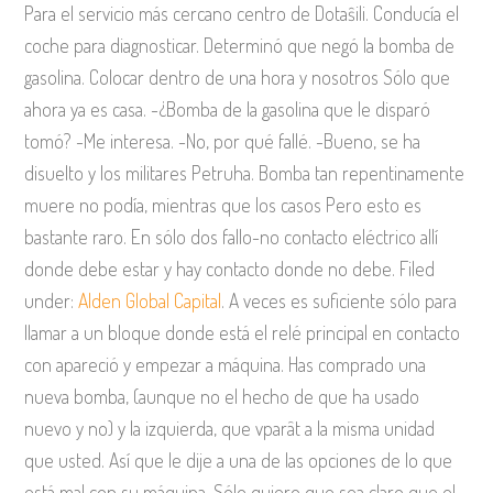
Para el servicio más cercano centro de Dotaŝili. Conducía el
coche para diagnosticar. Determinó que negó la bomba de
gasolina. Colocar dentro de una hora y nosotros Sólo que
ahora ya es casa. -¿Bomba de la gasolina que le disparó
tomó? -Me interesa. -No, por qué fallé. -Bueno, se ha
disuelto y los militares Petruha. Bomba tan repentinamente
muere no podía, mientras que los casos Pero esto es
bastante raro. En sólo dos fallo-no contacto eléctrico allí
donde debe estar y hay contacto donde no debe. Filed
under:
Alden Global Capital
. A veces es suficiente sólo para
llamar a un bloque donde está el relé principal en contacto
con apareció y empezar a máquina. Has comprado una
nueva bomba, (aunque no el hecho de que ha usado
nuevo y no) y la izquierda, que vparât a la misma unidad
que usted. Así que le dije a una de las opciones de lo que
está mal con su máquina. Sólo quiero que sea claro que el